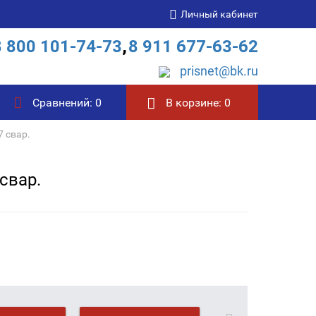
Личный кабинет
8 800 101-74-73
,
8 911 677-63-62
prisnet@bk.ru
Сравнений:
0
В корзине:
0
 свар.
свар.