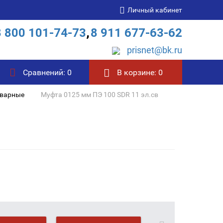
Личный кабинет
8 800 101-74-73
,
8 911 677-63-62
prisnet@bk.ru
Сравнений:
0
В корзине:
0
сварные
Муфта 0125 мм ПЭ 100 SDR 11 эл.св
в