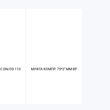
С DN/OD 110
МУФТА КОМПР. 75*2" ММ ВР