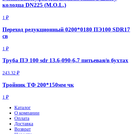
колодца DN225 (M.O.L.)
1 ₽
Переход редукционный 0200*0180 ПЭ100 SDR17
св
1 ₽
Труба ПЭ 100 sdr 13.6-090-6,7 питьевая/в бухтах
243.32 ₽
Тройник ТФ 200*150мм чк
1 ₽
Каталог
О компании
Оплата
Доставка
Возврат