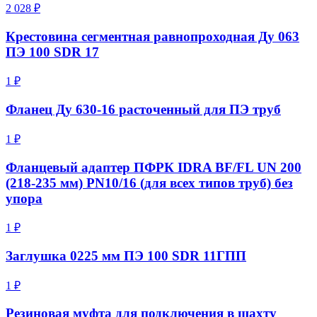
2 028 ₽
Крестовина сегментная равнопроходная Ду 063
ПЭ 100 SDR 17
1 ₽
Фланец Ду 630-16 расточенный для ПЭ труб
1 ₽
Фланцевый адаптер ПФРК IDRA BF/FL UN 200
(218-235 мм) PN10/16 (для всех типов труб) без
упора
1 ₽
Заглушка 0225 мм ПЭ 100 SDR 11ГПП
1 ₽
Резиновая муфта для подключения в шахту