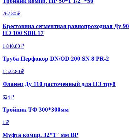
Тройник компр. НР 50*1 1/2"*50
262.80 ₽
Крестовина сегментная равнопроходная Ду 90
ПЭ 100 SDR 17
1 840.80 ₽
Труба Перфокор DN/OD 200 SN 8 PR-2
1 522.80 ₽
Фланец Ду 110 расточенный для ПЭ труб
624 ₽
Тройник ТФ 300*300мм
1 ₽
Муфта компр. 32*1" мм ВР