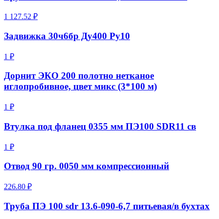
1 127.52 ₽
Задвижка 30ч6бр Ду400 Ру10
1 ₽
Дорнит ЭКО 200 полотно нетканое
иглопробивное, цвет микс (3*100 м)
1 ₽
Втулка под фланец 0355 мм ПЭ100 SDR11 св
1 ₽
Отвод 90 гр. 0050 мм компрессионный
226.80 ₽
Труба ПЭ 100 sdr 13.6-090-6,7 питьевая/в бухтах