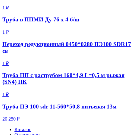
1 ₽
Труба в ППМИ Ду 76 х 4 б/ш
1 ₽
Переход редукционный 0450*0280 ПЭ100 SDR17
св
1 ₽
Труба ПП с раструбом 160*4,9 L=0,5 м рыжая
(SN4) НК
1 ₽
Труба ПЭ 100 sdr 11-560*50,8 питьевая 13м
20 250 ₽
Каталог
О компании