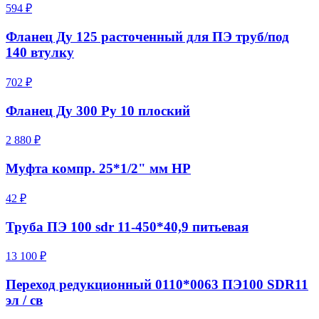
594 ₽
Фланец Ду 125 расточенный для ПЭ труб/под
140 втулку
702 ₽
Фланец Ду 300 Ру 10 плоский
2 880 ₽
Муфта компр. 25*1/2" мм НР
42 ₽
Труба ПЭ 100 sdr 11-450*40,9 питьевая
13 100 ₽
Переход редукционный 0110*0063 ПЭ100 SDR11
эл / св