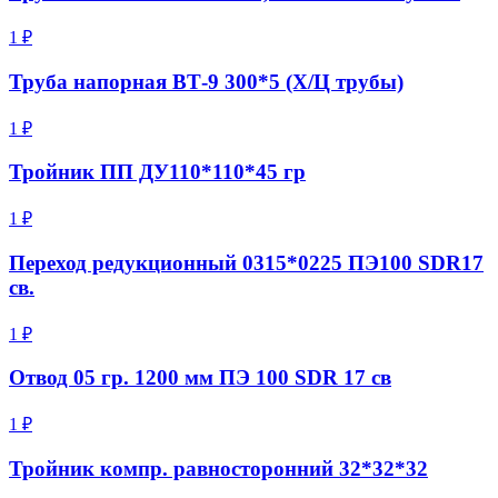
1 ₽
Труба напорная ВТ-9 300*5 (Х/Ц трубы)
1 ₽
Тройник ПП ДУ110*110*45 гр
1 ₽
Переход редукционный 0315*0225 ПЭ100 SDR17
св.
1 ₽
Отвод 05 гр. 1200 мм ПЭ 100 SDR 17 св
1 ₽
Тройник компр. равносторонний 32*32*32